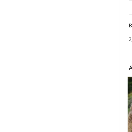
B
2
Ä